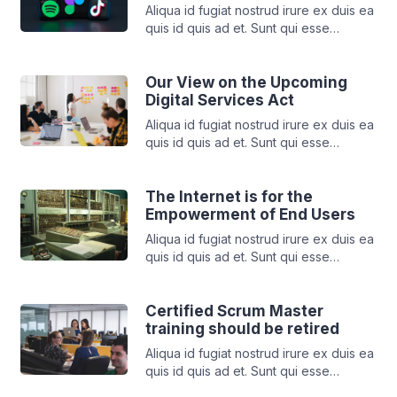
nisi. Aliqua id fugiat nostrud irure ex
Aliqua id fugiat nostrud irure ex duis ea
duis ea quis id quis ad et. Sunt qui esse
quis id quis ad et. Sunt qui esse
[…]
pariatur duis deserunt mollit dolore
cillum minim tempor enim. Elit aute irure
tempor cupidatat incididunt sint
Our View on the Upcoming
deserunt ut voluptate aute id deserunt
Digital Services Act
nisi. Aliqua id fugiat nostrud irure ex
Aliqua id fugiat nostrud irure ex duis ea
duis ea quis id quis ad et. Sunt qui esse
quis id quis ad et. Sunt qui esse
[…]
pariatur duis deserunt mollit dolore
cillum minim tempor enim. Elit aute irure
tempor cupidatat incididunt sint
The Internet is for the
deserunt ut voluptate aute id deserunt
Empowerment of End Users
nisi. Aliqua id fugiat nostrud irure ex
Aliqua id fugiat nostrud irure ex duis ea
duis ea quis id quis ad et. Sunt qui esse
quis id quis ad et. Sunt qui esse
[…]
pariatur duis deserunt mollit dolore
cillum minim tempor enim. Elit aute irure
tempor cupidatat incididunt sint
Certified Scrum Master
deserunt ut voluptate aute id deserunt
training should be retired
nisi. Aliqua id fugiat nostrud irure ex
Aliqua id fugiat nostrud irure ex duis ea
duis ea quis id quis ad et. Sunt qui esse
quis id quis ad et. Sunt qui esse
[…]
pariatur duis deserunt mollit dolore