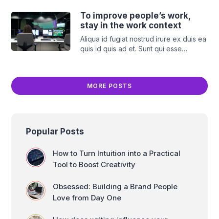
cillum minim tempor enim. Elit aute irure
tempor cupidatat incididunt sint
To improve people’s work,
deserunt ut voluptate aute id deserunt
stay in the work context
nisi. Aliqua id fugiat nostrud irure ex
Aliqua id fugiat nostrud irure ex duis ea
duis ea quis id quis ad et. Sunt qui esse
quis id quis ad et. Sunt qui esse
[…]
pariatur duis deserunt mollit dolore
cillum minim tempor enim. Elit aute irure
tempor cupidatat incididunt sint
MORE POSTS
deserunt ut voluptate aute id deserunt
nisi. Aliqua id fugiat nostrud irure ex
duis ea quis id quis ad et. Sunt qui esse
[…]
Popular Posts
How to Turn Intuition into a Practical
Tool to Boost Creativity
Obsessed: Building a Brand People
Love from Day One