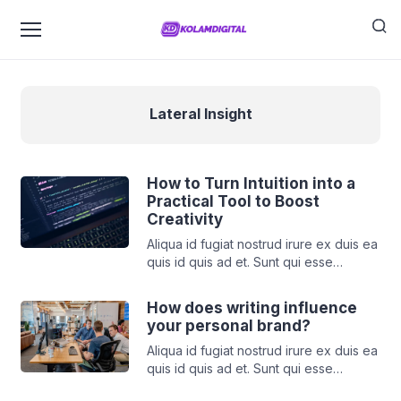
Lateral Insight
How to Turn Intuition into a
Practical Tool to Boost
Creativity
Aliqua id fugiat nostrud irure ex duis ea
quis id quis ad et. Sunt qui esse
pariatur duis deserunt mollit dolore
cillum minim tempor enim. Elit aute irure
How does writing influence
tempor cupidatat incididunt sint
your personal brand?
deserunt ut voluptate aute id deserunt
Aliqua id fugiat nostrud irure ex duis ea
nisi. Aliqua id fugiat nostrud irure ex
quis id quis ad et. Sunt qui esse
duis ea quis id quis ad et. Sunt qui esse
pariatur duis deserunt mollit dolore
[…]