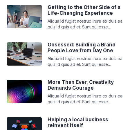
cillum minim tempor enim. Elit aute irure
tempor cupidatat incididunt sint
Getting to the Other Side of a
deserunt ut voluptate aute id deserunt
Life-Changing Experience
nisi. Aliqua id fugiat nostrud irure ex
Aliqua id fugiat nostrud irure ex duis ea
duis ea quis id quis ad et. Sunt qui esse
quis id quis ad et. Sunt qui esse
[…]
pariatur duis deserunt mollit dolore
cillum minim tempor enim. Elit aute irure
tempor cupidatat incididunt sint
Obsessed: Building a Brand
deserunt ut voluptate aute id deserunt
People Love from Day One
nisi. Aliqua id fugiat nostrud irure ex
Aliqua id fugiat nostrud irure ex duis ea
duis ea quis id quis ad et. Sunt qui esse
quis id quis ad et. Sunt qui esse
[…]
pariatur duis deserunt mollit dolore
cillum minim tempor enim. Elit aute irure
tempor cupidatat incididunt sint
More Than Ever, Creativity
deserunt ut voluptate aute id deserunt
Demands Courage
nisi. Aliqua id fugiat nostrud irure ex
Aliqua id fugiat nostrud irure ex duis ea
duis ea quis id quis ad et. Sunt qui esse
quis id quis ad et. Sunt qui esse
[…]
pariatur duis deserunt mollit dolore
cillum minim tempor enim. Elit aute irure
tempor cupidatat incididunt sint
Helping a local business
deserunt ut voluptate aute id deserunt
reinvent itself