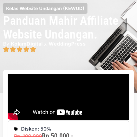
Kelas Website Undangan (KEWUD)
Panduan Mahir Affiliate
Website Undangan.
By
KolamDigital
x
WeddingPress
Diskon: 50%
Rp.50.000,-
Rp..100.000