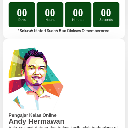
00
00
00
00
Days
Hours
Minutes
Seconds
*Seluruh Materi Sudah Bisa Diakses Dimemberarea!
Pengajar Kelas Online
Andy Hermawan
Halo, selamat datang dan terima kasih telah berkunjung di